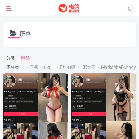
肥嘉
分类
电鸽
子分类
一只香
02uiii
F姐姐啊
KK大王
MarkoftheBodady