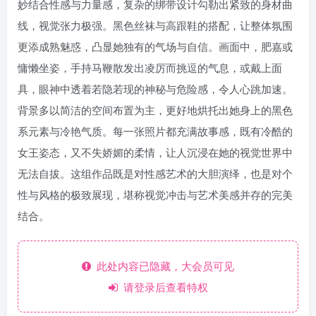
妙结合性感与力量感，复杂的绑带设计勾勒出紧致的身材曲
线，视觉张力极强。黑色丝袜与高跟鞋的搭配，让整体氛围
更添成熟魅惑，凸显她独有的气场与自信。画面中，肥嘉或
慵懒坐姿，手持马鞭散发出凌厉而挑逗的气息，或戴上面
具，眼神中透着若隐若现的神秘与危险感，令人心跳加速。
背景多以简洁的空间布置为主，更好地烘托出她身上的黑色
系元素与冷艳气质。每一张照片都充满故事感，既有冷酷的
女王姿态，又不失娇媚的柔情，让人沉浸在她的视觉世界中
无法自拔。这组作品既是对性感艺术的大胆演绎，也是对个
性与风格的极致展现，堪称视觉冲击与艺术美感并存的完美
结合。
此处内容已隐藏，大会员可见
请登录后查看特权