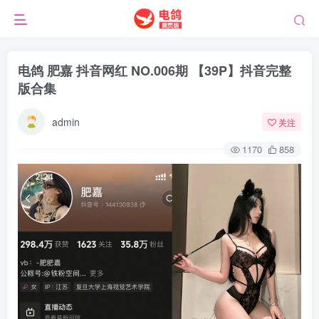
电鸽 肥嘉 抖音网红 NO.006期 【39P】抖音完整
版合集
admin
关注
1170
858