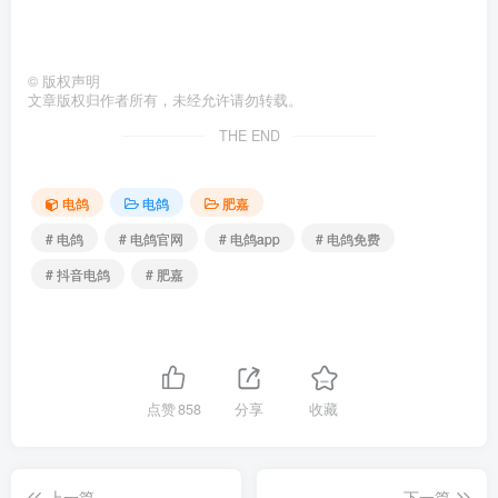
©
版权声明
文章版权归作者所有，未经允许请勿转载。
THE END
电鸽
电鸽
肥嘉
# 电鸽
# 电鸽官网
# 电鸽app
# 电鸽免费
# 抖音电鸽
# 肥嘉
点赞
858
分享
收藏
上一篇
下一篇