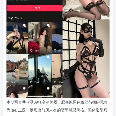
本期写真共收录39张高清美图，肥嘉以黑色蕾丝与捆绑元素
为核心主题，展现出前所未有的暗黑魅惑风格。整体造型巧