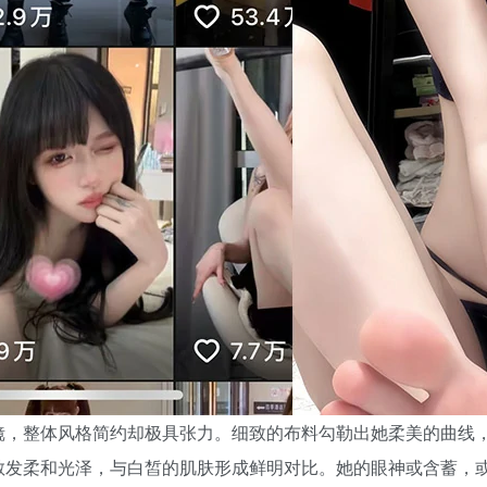
镜，整体风格简约却极具张力。细致的布料勾勒出她柔美的曲线
散发柔和光泽，与白皙的肌肤形成鲜明对比。她的眼神或含蓄，