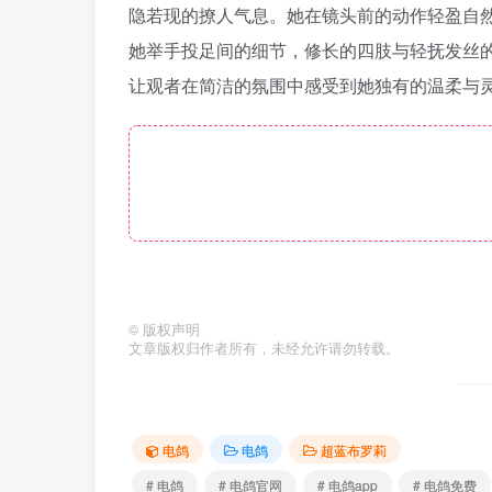
隐若现的撩人气息。她在镜头前的动作轻盈自
她举手投足间的细节，修长的四肢与轻抚发丝
让观者在简洁的氛围中感受到她独有的温柔与
©
版权声明
文章版权归作者所有，未经允许请勿转载。
电鸽
电鸽
超蓝布罗莉
# 电鸽
# 电鸽官网
# 电鸽app
# 电鸽免费