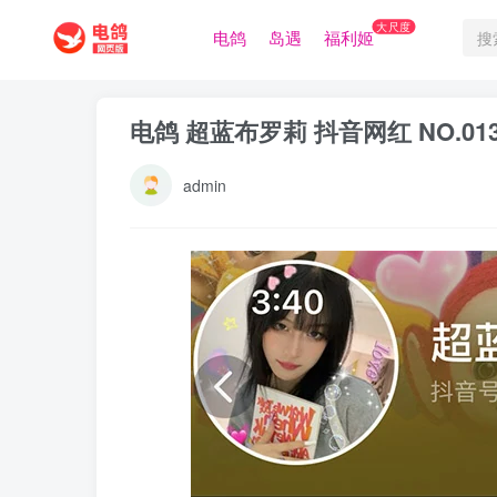
大尺度
电鸽
岛遇
福利姬
电鸽 超蓝布罗莉 抖音网红 NO.0
admin