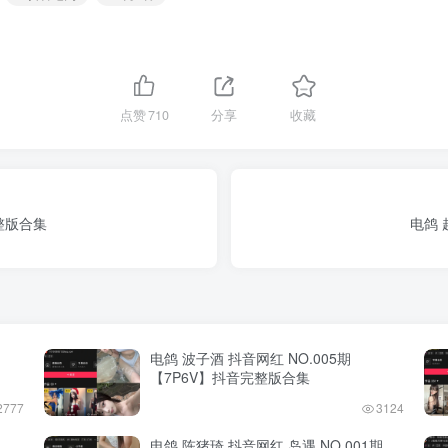
点赞
710
分享
收藏
完整版合集
电鸽 
电鸽 波子酒 抖音网红 NO.005期
【7P6V】抖音完整版合集
2777
3124
电鸽 陈猪琦 抖音网红 岛遇 NO.001期