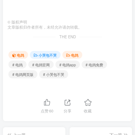
©
版权声明
文章版权归作者所有，未经允许请勿转载。
THE END
电鸽
小哭包不哭
电鸽
# 电鸽
# 电鸽官网
# 电鸽app
# 电鸽免费
# 电鸽网页版
# 小哭包不哭
点赞
60
分享
收藏
上一篇
下一篇