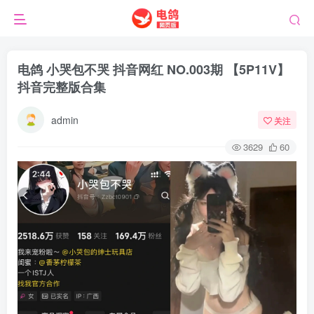
电鸽 小哭包不哭 抖音网红 NO.003期 【5P11V】
抖音完整版合集
admin
关注
3629
60