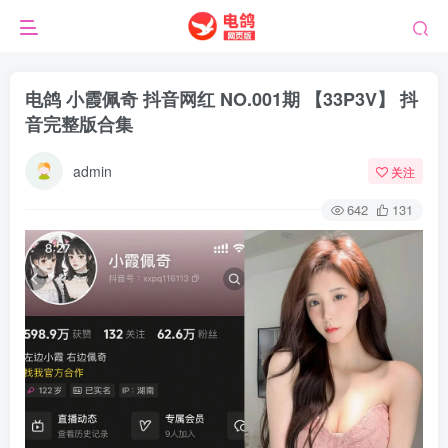
电鸽 小霞佩奇 抖音网红 NO.001期 【33P3V】 抖
音完整版合集
admin
关注
642
131