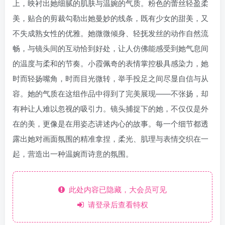
上，映衬出她细腻的肌肤与温婉的气质。粉色的蕾丝轻盈柔
美，贴合的剪裁勾勒出她曼妙的线条，既有少女的甜美，又
不失成熟女性的优雅。她微微倾身、轻抚发丝的动作自然流
畅，与镜头间的互动恰到好处，让人仿佛能感受到她气息间
的温度与柔和的节奏。小霞佩奇的表情掌控极具感染力，她
时而轻扬嘴角，时而目光微转，举手投足之间尽显自信与从
容。她的气质在这组作品中得到了完美展现——不张扬，却
有种让人难以忽视的吸引力。镜头捕捉下的她，不仅仅是外
在的美，更像是在用姿态讲述内心的故事。每一个细节都透
露出她对画面氛围的精准拿捏，柔光、肌理与表情交织在一
起，营造出一种温婉而诗意的氛围。
此处内容已隐藏，大会员可见
请登录后查看特权