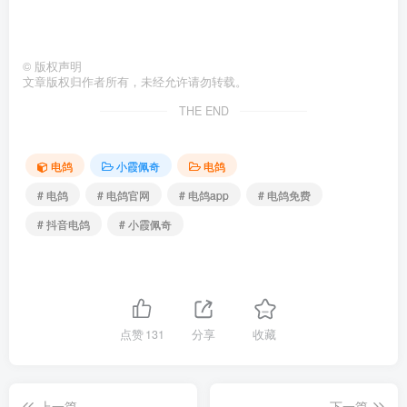
©
版权声明
文章版权归作者所有，未经允许请勿转载。
THE END
电鸽
小霞佩奇
电鸽
# 电鸽
# 电鸽官网
# 电鸽app
# 电鸽免费
# 抖音电鸽
# 小霞佩奇
点赞
131
分享
收藏
上一篇
下一篇