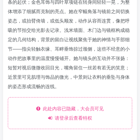
条的起伏；金色耳饰与四叶草项链在转身间轻轻一晃，为整
体增添了细腻而克制的亮点。她在窄幅角落与镜前之间切换
姿态，或抬臂倚墙，或低头顺发，动作从容而连贯，像把呼
吸的节拍交给光影去记录。浅米墙面、木门边与镜框构成稳
定的几何结构，背景的留白让视线聚焦于她的神情与手部细
节——指尖轻触衣缘、耳畔垂饰掠过颈侧，这些不经意的小
动作把故事里的温度慢慢铺开。她与镜头的互动并不张扬：
短暂对视后微微收回目光，嘴角留住一丝若有若无的笑意；
近景里可见肌理与饰品的微光，中景则让衣料的垂坠与身体
的姿态形成流畅的连线。
此处内容已隐藏，大会员可见
请登录后查看特权