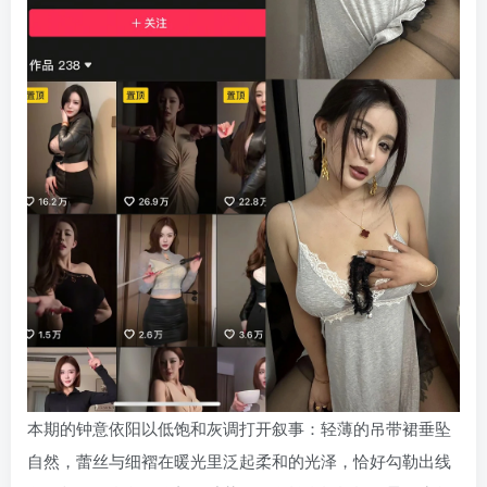
本期的钟意依阳以低饱和灰调打开叙事：轻薄的吊带裙垂坠
自然，蕾丝与细褶在暖光里泛起柔和的光泽，恰好勾勒出线