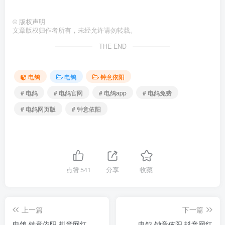
©
版权声明
文章版权归作者所有，未经允许请勿转载。
THE END
电鸽
电鸽
钟意依阳
# 电鸽
# 电鸽官网
# 电鸽app
# 电鸽免费
# 电鸽网页版
# 钟意依阳
点赞
541
分享
收藏
上一篇
下一篇
电鸽 钟意依阳 抖音网红
电鸽 钟意依阳 抖音网红