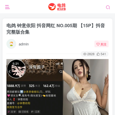
电鸽 钟意依阳 抖音网红 NO.005期 【15P】抖音
完整版合集
admin
关注
2828
541