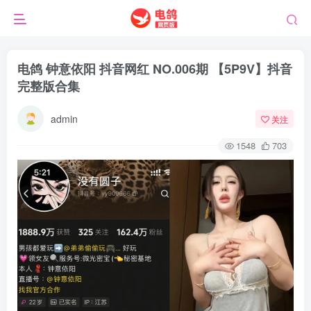
电鸽 钟意依阳 抖音网红 NO.006期 【5P9V】抖音
完整版合集
admin
关注
1548
703