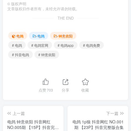
©
版权声明
文章版权归作者所有，未经允许请勿转载。
THE END
电鸽
电鸽
钟意依阳
# 电鸽
# 电鸽官网
# 电鸽app
# 电鸽免费
# 抖音电鸽
# 钟意依阳
点赞
703
分享
收藏
上一篇
下一篇
电鸽 钟意依阳 抖音网红
电鸽 1p狼 抖音网红 NO.001
NO.005期 【15P】抖音完整
期 【23P】抖音完整版合集