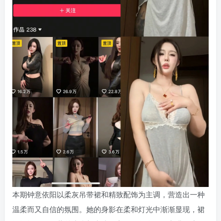
本期钟意依阳以柔灰吊带裙和精致配饰为主调，营造出一种
温柔而又自信的氛围。她的身影在柔和灯光中渐渐显现，裙