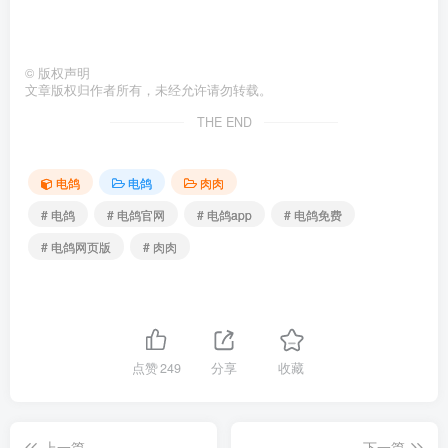
©
版权声明
文章版权归作者所有，未经允许请勿转载。
THE END
电鸽
电鸽
肉肉
# 电鸽
# 电鸽官网
# 电鸽app
# 电鸽免费
# 电鸽网页版
# 肉肉
点赞
249
分享
收藏
上一篇
下一篇