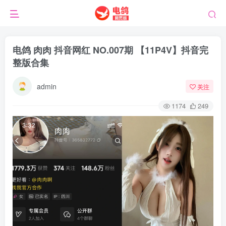
电鸽 肉肉 抖音网红 NO.007期 【11P4V】抖音完
整版合集
admin
关注
1174
249