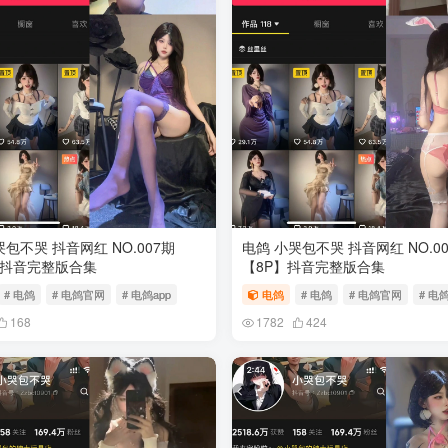
哭包不哭 抖音网红 NO.007期
电鸽 小哭包不哭 抖音网红 NO.0
】抖音完整版合集
【8P】抖音完整版合集
# 电鸽
# 电鸽官网
# 电鸽app
电鸽
# 电鸽
# 电鸽官网
# 电鸽
168
1782
424