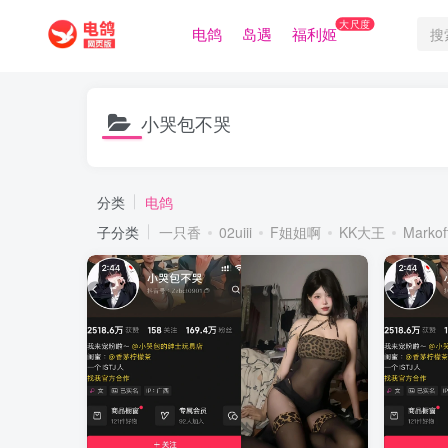
大尺度
电鸽
岛遇
福利姬
小哭包不哭
分类
电鸽
子分类
一只香
02uiii
F姐姐啊
KK大王
Markof