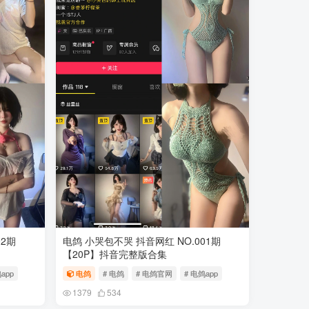
02期
电鸽 小哭包不哭 抖音网红 NO.001期
【20P】抖音完整版合集
app
电鸽
# 电鸽
# 电鸽官网
# 电鸽app
1379
534