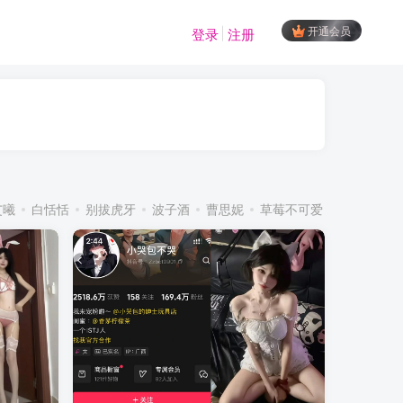
开通会员
登录
注册
艾曦
白恬恬
别拔虎牙
波子酒
曹思妮
草莓不可爱
超蓝布罗莉