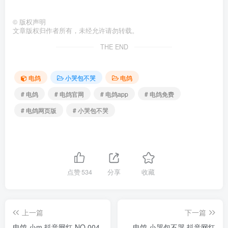
©
版权声明
文章版权归作者所有，未经允许请勿转载。
THE END
电鸽
小哭包不哭
电鸽
# 电鸽
# 电鸽官网
# 电鸽app
# 电鸽免费
# 电鸽网页版
# 小哭包不哭
点赞
534
分享
收藏
上一篇
下一篇
电鸽 小m 抖音网红 NO.004
电鸽 小哭包不哭 抖音网红