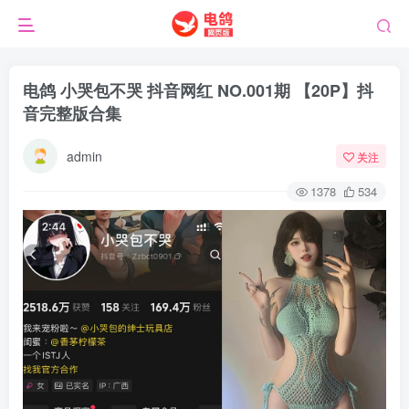
电鸽 小哭包不哭 抖音网红 NO.001期 【20P】抖
音完整版合集
admin
关注
1378
534