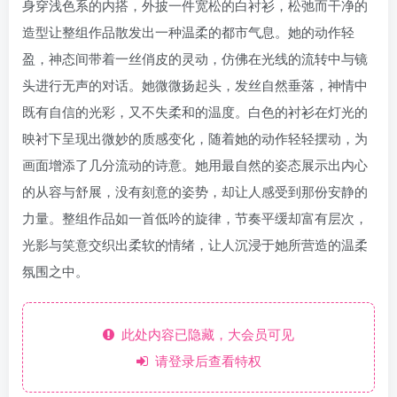
身穿浅色系的内搭，外披一件宽松的白衬衫，松弛而干净的
造型让整组作品散发出一种温柔的都市气息。她的动作轻
盈，神态间带着一丝俏皮的灵动，仿佛在光线的流转中与镜
头进行无声的对话。她微微扬起头，发丝自然垂落，神情中
既有自信的光彩，又不失柔和的温度。白色的衬衫在灯光的
映衬下呈现出微妙的质感变化，随着她的动作轻轻摆动，为
画面增添了几分流动的诗意。她用最自然的姿态展示出内心
的从容与舒展，没有刻意的姿势，却让人感受到那份安静的
力量。整组作品如一首低吟的旋律，节奏平缓却富有层次，
光影与笑意交织出柔软的情绪，让人沉浸于她所营造的温柔
氛围之中。
此处内容已隐藏，大会员可见
请登录后查看特权