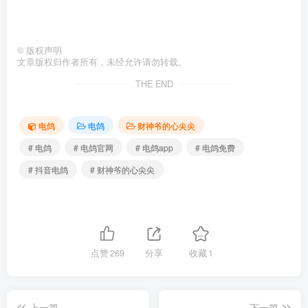
©
版权声明
文章版权归作者所有，未经允许请勿转载。
THE END
电鸽
电鸽
财神爷的心尖尖
# 电鸽
# 电鸽官网
# 电鸽app
# 电鸽免费
# 抖音电鸽
# 财神爷的心尖尖
点赞
269
分享
收藏
1
上一篇
下一篇