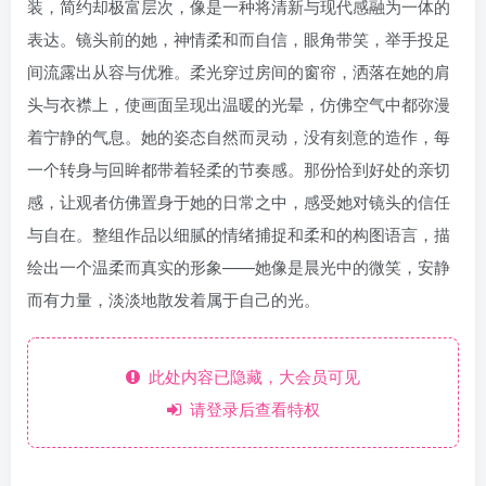
装，简约却极富层次，像是一种将清新与现代感融为一体的
表达。镜头前的她，神情柔和而自信，眼角带笑，举手投足
间流露出从容与优雅。柔光穿过房间的窗帘，洒落在她的肩
头与衣襟上，使画面呈现出温暖的光晕，仿佛空气中都弥漫
着宁静的气息。她的姿态自然而灵动，没有刻意的造作，每
一个转身与回眸都带着轻柔的节奏感。那份恰到好处的亲切
感，让观者仿佛置身于她的日常之中，感受她对镜头的信任
与自在。整组作品以细腻的情绪捕捉和柔和的构图语言，描
绘出一个温柔而真实的形象——她像是晨光中的微笑，安静
而有力量，淡淡地散发着属于自己的光。
此处内容已隐藏，大会员可见
请登录后查看特权