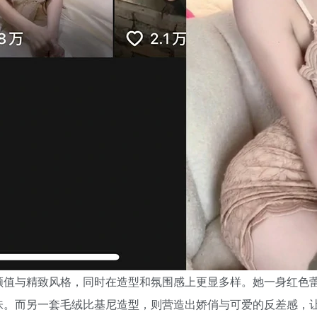
颜值与精致风格，同时在造型和氛围感上更显多样。她一身红色
味。而另一套毛绒比基尼造型，则营造出娇俏与可爱的反差感，