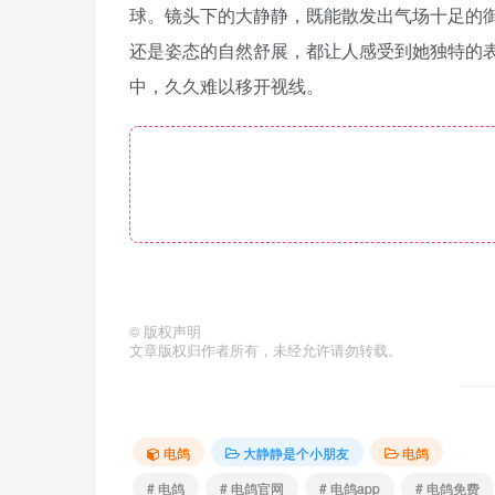
球。镜头下的大静静，既能散发出气场十足的
还是姿态的自然舒展，都让人感受到她独特的
中，久久难以移开视线。
©
版权声明
文章版权归作者所有，未经允许请勿转载。
电鸽
大静静是个小朋友
电鸽
# 电鸽
# 电鸽官网
# 电鸽app
# 电鸽免费