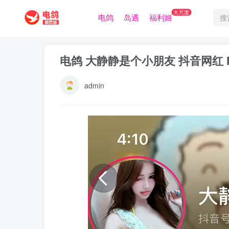
大尺度
电鸽
岛遇
福利姬
电鸽 大静静是个小朋友 抖音网红 N
admin