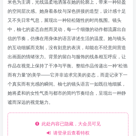
米色为主调，光线温柔地洒落在她的轮廓上，带来一种轻盈
的空间层次感。她身着条纹与深色拼接的造型，设计感十足
又不失日常气息，展现出一种轻松随性的时尚氛围。镜头
中，柚七的姿态自然而灵动，每一个细微的动作都流露出自
信的节奏，仿佛在用身体的语言讲述生活的温度。她与镜头
的互动细腻而克制，没有刻意的表演，却能在不经意间营造
出画面的情绪张力。背景的留白与服饰的线条相互呼应，让
作品在视觉上保持了干净与平衡。整组作品传递出一种“松弛
而有力量”的美学——它并非追求完美的姿态，而是记录下一
个真实而有光感的瞬间。柚七的镜头语言一如既往地细腻，
她将柔和的女性气质与都市的简约节奏结合，呈现出一种静
谧而深远的视觉魅力。
此处内容已隐藏，大会员可见
请登录后查看特权