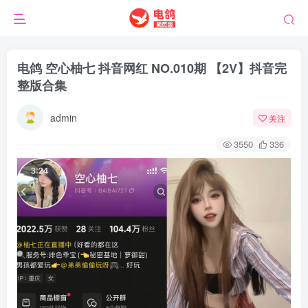
电鸽 空心柚七 抖音网红 NO.010期 【2V】抖音完
整版合集
admin
关注
3550
336