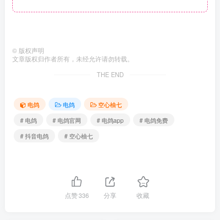
©
版权声明
文章版权归作者所有，未经允许请勿转载。
THE END
电鸽
电鸽
空心柚七
# 电鸽
# 电鸽官网
# 电鸽app
# 电鸽免费
# 抖音电鸽
# 空心柚七
点赞
336
分享
收藏