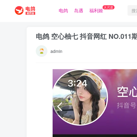
大尺度
电鸽
岛遇
福利姬
电鸽 空心柚七 抖音网红 NO.011
admin