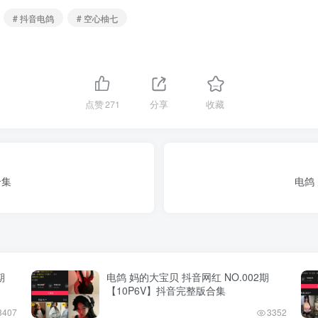
# 抖音电鸽
# 空心柚七
点赞
271
分享
收藏
合集
电鸽
期
电鸽 妈的大宝贝 抖音网红 NO.002期
【10P6V】抖音完整版合集
3407
3352