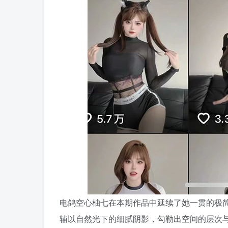
电鸽空心柚七在本期作品中延续了她一贯的极
辅以自然光下的细腻阴影，勾勒出空间的层次