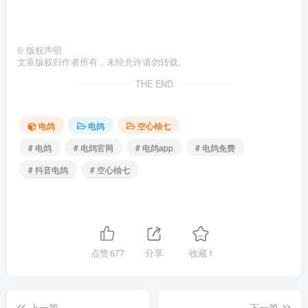
©
版权声明
文章版权归作者所有，未经允许请勿转载。
THE END
电鸽
电鸽
空心柚七
# 电鸽
# 电鸽官网
# 电鸽app
# 电鸽免费
# 抖音电鸽
# 空心柚七
点赞
677
分享
收藏
1
上一篇
下一篇