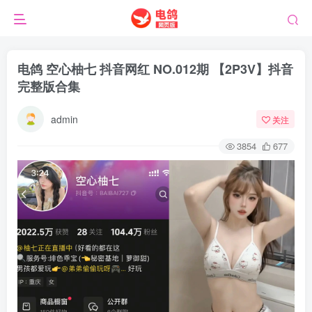
电鸽 空心柚七 抖音网红 NO.012期 【2P3V】抖音
完整版合集
admin
关注
3854
677