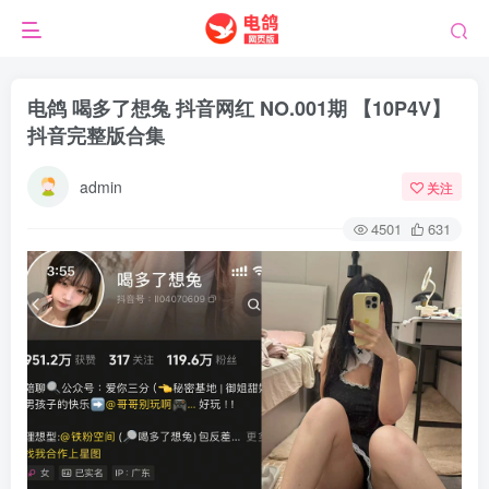
电鸽 喝多了想兔 抖音网红 NO.001期 【10P4V】
抖音完整版合集
admin
关注
4501
631