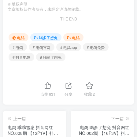
©
版权声明
文章版权归作者所有，未经允许请勿转载。
THE END
电鸽
喝多了想兔
电鸽
# 电鸽
# 电鸽官网
# 电鸽app
# 电鸽免费
# 抖音电鸽
# 喝多了想兔
点赞
631
分享
收藏
2
上一篇
下一篇
电鸽 乖乖雪崽 抖音网红
电鸽 喝多了想兔 抖音网红
NO.008期 【12P1V】抖音
NO.002期 【16P3V】抖音