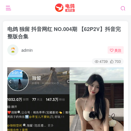
电鸽 独留 抖音网红 NO.004期 【62P2V】抖音完
整版合集
admin
关注
4739
703