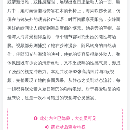
或清新淡雅，或性感耀眼，展现出夏日里最动人的一面。照
片中，她时而慵懒地倚靠在木质长椅上，海风吹拂长发，仿
佛在与镜头外的观者轻声低语；时而闭眼享受阳光，安静而
美好的瞬间让人感受到海岛度假的惬意。她身旁的草帽、墨
镜与大海背景相得益彰，每个细节都衬托出她的随性与洒
脱。视频部分则捕捉了她在沙滩漫步、随风转身的自然动
作，伴随阳光与海浪的映衬，使她的笑容显得格外动人。整
体氛围既有少女的清新灵动，又不乏成熟的性感气息，形成
了强烈的视觉冲击力。本期共收录62张高清照片与2段视
频，完整展现了她的多面风采。从静态之美到动态流转，每
一帧都将观众带入夏日海滨的独特浪漫。对于喜爱独留的粉
丝来说，这是一次不可错过的视觉与心灵盛宴。
此处内容已隐藏，大会员可见
请登录后查看特权