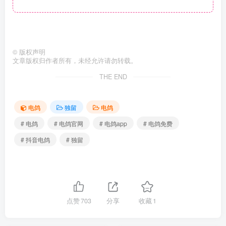
©
版权声明
文章版权归作者所有，未经允许请勿转载。
THE END
电鸽
独留
电鸽
# 电鸽
# 电鸽官网
# 电鸽app
# 电鸽免费
# 抖音电鸽
# 独留
点赞
703
分享
收藏
1