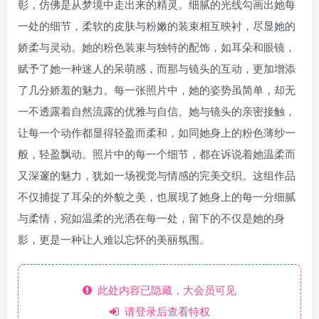
彰，仿佛是从梦境中走出来的精灵。细腻的光线勾画出她每
一处的细节，柔软的皮肤与粉嫩的装束相互映衬，尽显她的
娇柔与灵动。她的粉色装束与独特的配饰，如耳朵和眼镜，
赋予了她一种迷人的呆萌感，而那与镜头的互动，更加增添
了几分娇羞的魅力。每一张照片中，她的姿势虽简单，却无
一不透露着自然流露的优雅与自信。她与镜头的亲密接触，
让每一个动作都显得轻盈而柔和，如同她身上的粉色薄纱一
般，轻盈飘动。照片中的每一个细节，都在诉说着她温柔而
又深邃的魅力，犹如一场视觉与情感的完美交织。这组作品
不仅捕捉了耳朵的外貌之美，也展现了她身上的每一分细腻
与柔情，宛如温柔的光洒在每一处，留下的不仅是她的身
影，更是一种让人难以忘怀的美丽氛围。
此处内容已隐藏，大会员可见
请登录后查看特权