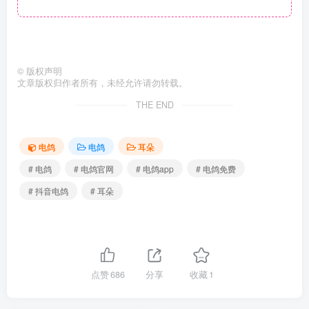
©
版权声明
文章版权归作者所有，未经允许请勿转载。
THE END
电鸽
电鸽
耳朵
# 电鸽
# 电鸽官网
# 电鸽app
# 电鸽免费
# 抖音电鸽
# 耳朵
点赞
686
分享
收藏
1