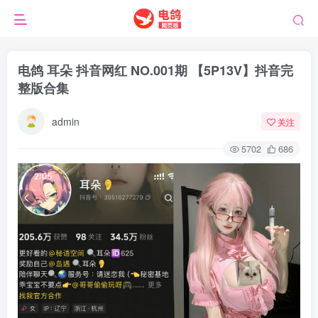
电鸽 耳朵 抖音网红 NO.001期 【5P13V】抖音完
整版合集
admin
关注
5702
686