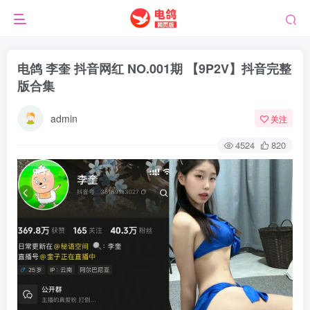
电鸽 李奎 抖音网红 NO.001期 【9P2V】抖音完整
版合集
admin
关注
4524
820