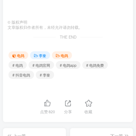
©
版权声明
文章版权归作者所有，未经允许请勿转载。
THE END
电鸽
李奎
电鸽
# 电鸽
# 电鸽官网
# 电鸽app
# 电鸽免费
# 抖音电鸽
# 李奎
点赞
820
分享
收藏
上一篇
下一篇