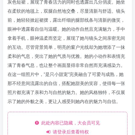
灰色短裙，展现了青春活力的同时也透露出几分俏皮。她坐
在柔软的地毯上，双腿自然地交叠，尽显清新与舒适。镜头
前，她轻轻掀起裙摆，露出纤细的腿部线条与清新的微笑，
眼神中透露着自信与温暖。她的动作自然且充满魅力，手中
拿着手机，眼神温柔而坚定，展现了她与镜头之间亲密无间
的互动。尽管背景简单，明亮的窗户光线却为她增添了一抹
柔和的气息，突出了她的气质与优雅。她的小动作和表情充
满了青春气息，也让整个画面显得非常自然而充满感染力。
在这一组照片中，”是只小甜宠”完美融合了可爱与成熟，她
那不经意间流露出的自信，搭配她甜美的笑容，使得每一张
照片都充满了亲和力与自然的魅力。她的风格独特，不仅展
示了她的外貌之美，更让人感受到她内在的魅力与自信。
此处内容已隐藏，大会员可见
请登录后查看特权