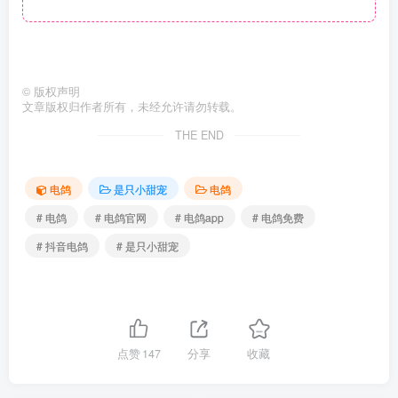
©
版权声明
文章版权归作者所有，未经允许请勿转载。
THE END
电鸽
是只小甜宠
电鸽
# 电鸽
# 电鸽官网
# 电鸽app
# 电鸽免费
# 抖音电鸽
# 是只小甜宠
点赞
147
分享
收藏