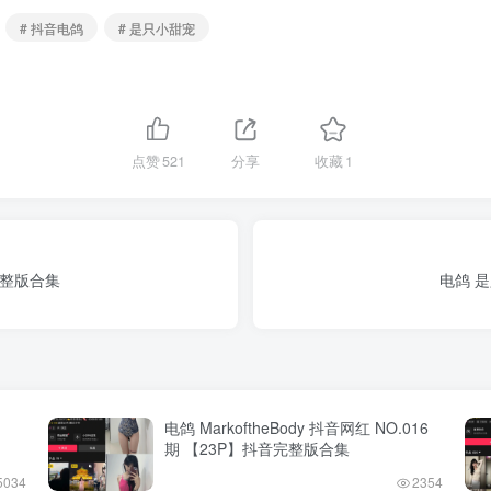
# 抖音电鸽
# 是只小甜宠
点赞
521
分享
收藏
1
完整版合集
电鸽 是
电鸽 MarkoftheBody 抖音网红 NO.016
期 【23P】抖音完整版合集
5034
2354