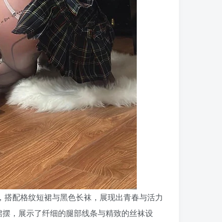
恤，搭配格纹短裙与黑色长袜，展现出青春与活力
裙摆，展示了纤细的腿部线条与精致的丝袜设