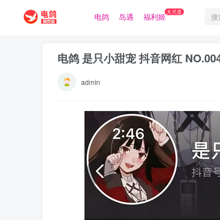
大尺度
电鸽
岛遇
福利姬
电鸽 是只小甜宠 抖音网红 NO.0
admin