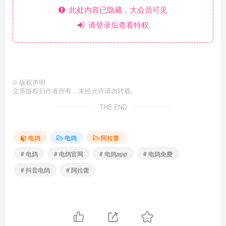
此处内容已隐藏，大会员可见
请登录后查看特权
©
版权声明
文章版权归作者所有，未经允许请勿转载。
THE END
电鸽
电鸽
阿拉蕾
# 电鸽
# 电鸽官网
# 电鸽app
# 电鸽免费
# 抖音电鸽
# 阿拉蕾