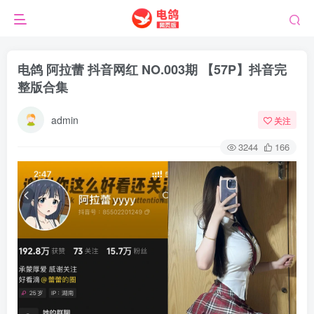
电鸽 阿拉蕾 抖音网红 NO.003期 【57P】抖音完
整版合集
admin
关注
3244
166