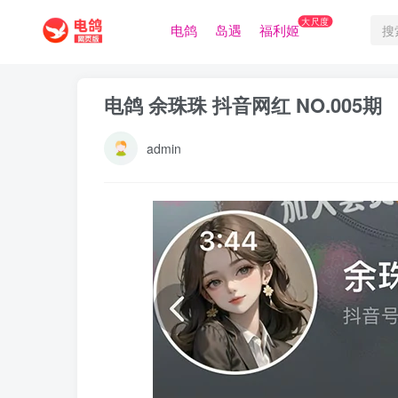
大尺度
电鸽
岛遇
福利姬
电鸽 余珠珠 抖音网红 NO.005期
admin