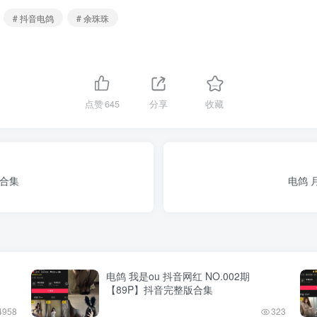
# 抖音电鸽
# 余珠珠
点赞
645
分享
收藏
版合集
电鸽 
电鸽 我是ou 抖音网红 NO.002期
【89P】抖音完整版合集
4958
323