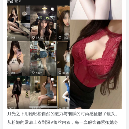
月光之下用她轻松自然的魅力与细腻的时尚感征服了镜头。
从粉嫩的露肩上衣到深V蕾丝内衣，每一套服饰都紧扣她身