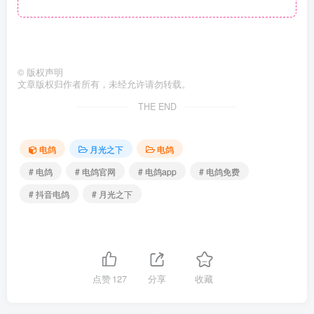
©
版权声明
文章版权归作者所有，未经允许请勿转载。
THE END
电鸽
月光之下
电鸽
# 电鸽
# 电鸽官网
# 电鸽app
# 电鸽免费
# 抖音电鸽
# 月光之下
点赞
127
分享
收藏