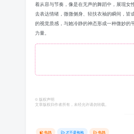
着从容与节奏，像是在无声的舞蹈中，展现女
去表达情绪，微微侧身、轻扶衣袖的瞬间，皆
的视觉质感，与她冷静的神态形成一种微妙的
力量。
©
版权声明
文章版权归作者所有，未经允许请勿转载。
电鸽
才不是袍袍
电鸽