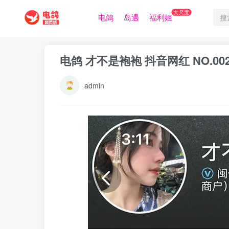
大尺度
电鸽
岛遇
福利姬
电鸽 才不是袍袍 抖音网红 NO.0
admin