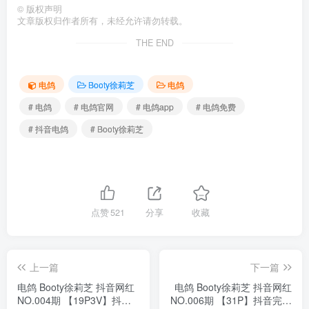
©
版权声明
文章版权归作者所有，未经允许请勿转载。
THE END
电鸽
Booty徐莉芝
电鸽
# 电鸽
# 电鸽官网
# 电鸽app
# 电鸽免费
# 抖音电鸽
# Booty徐莉芝
点赞
521
分享
收藏
上一篇
下一篇
电鸽 Booty徐莉芝 抖音网红
电鸽 Booty徐莉芝 抖音网红
NO.004期 【19P3V】抖音
NO.006期 【31P】抖音完整