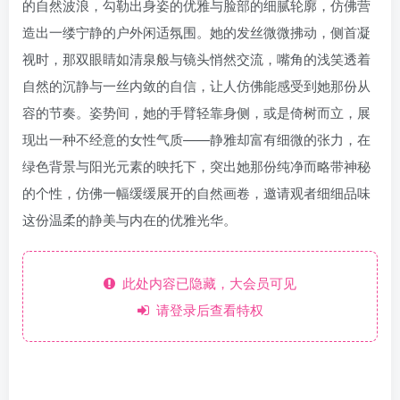
的自然波浪，勾勒出身姿的优雅与脸部的细腻轮廓，仿佛营
造出一缕宁静的户外闲适氛围。她的发丝微微拂动，侧首凝
视时，那双眼睛如清泉般与镜头悄然交流，嘴角的浅笑透着
自然的沉静与一丝内敛的自信，让人仿佛能感受到她那份从
容的节奏。姿势间，她的手臂轻靠身侧，或是倚树而立，展
现出一种不经意的女性气质——静雅却富有细微的张力，在
绿色背景与阳光元素的映托下，突出她那份纯净而略带神秘
的个性，仿佛一幅缓缓展开的自然画卷，邀请观者细细品味
这份温柔的静美与内在的优雅光华。
此处内容已隐藏，大会员可见
请登录后查看特权