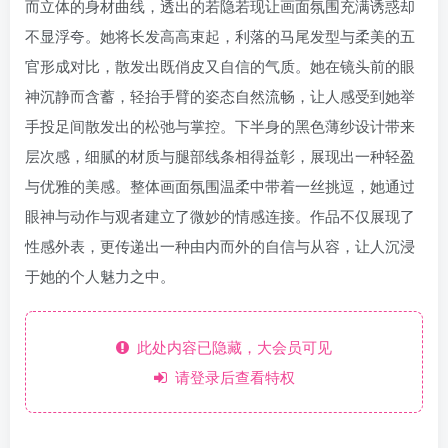
而立体的身材曲线，透出的若隐若现让画面氛围充满诱惑却
不显浮夸。她将长发高高束起，利落的马尾发型与柔美的五
官形成对比，散发出既俏皮又自信的气质。她在镜头前的眼
神沉静而含蓄，轻抬手臂的姿态自然流畅，让人感受到她举
手投足间散发出的松弛与掌控。下半身的黑色薄纱设计带来
层次感，细腻的材质与腿部线条相得益彰，展现出一种轻盈
与优雅的美感。整体画面氛围温柔中带着一丝挑逗，她通过
眼神与动作与观者建立了微妙的情感连接。作品不仅展现了
性感外表，更传递出一种由内而外的自信与从容，让人沉浸
于她的个人魅力之中。
此处内容已隐藏，大会员可见
请登录后查看特权