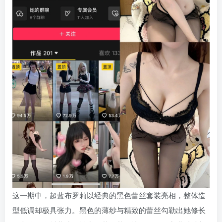
这一期中，超蓝布罗莉以经典的黑色蕾丝套装亮相，整体造
型低调却极具张力。黑色的薄纱与精致的蕾丝勾勒出她修长