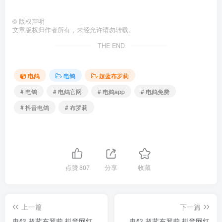
©
版权声明
文章版权归作者所有，未经允许请勿转载。
THE END
电鸽
电鸽
超蓝布罗莉
# 电鸽
# 电鸽官网
# 电鸽app
# 电鸽免费
# 抖音电鸽
# 布罗莉
点赞
807
分享
收藏
上一篇
下一篇
电鸽 超蓝布罗莉 抖音网红
电鸽 超蓝布罗莉 抖音网红