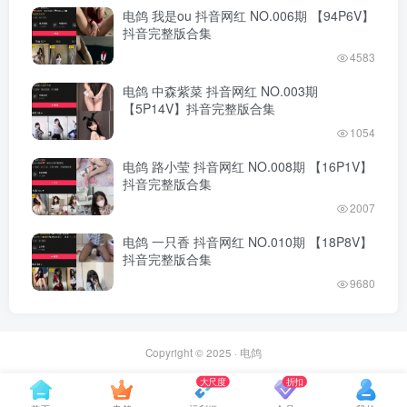
电鸽 我是ou 抖音网红 NO.006期 【94P6V】
抖音完整版合集
4583
电鸽 中森紫菜 抖音网红 NO.003期
【5P14V】抖音完整版合集
1054
电鸽 路小莹 抖音网红 NO.008期 【16P1V】
抖音完整版合集
2007
电鸽 一只香 抖音网红 NO.010期 【18P8V】
抖音完整版合集
9680
Copyright © 2025 ·
电鸽
大尺度
折扣