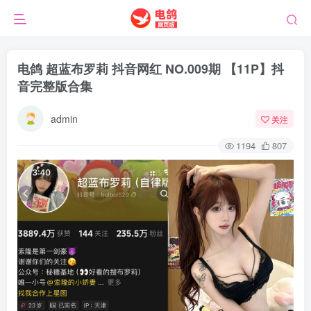
电鸽 超蓝布罗莉 抖音网红 NO.009期 【11P】抖
音完整版合集
admin
关注
1194
807