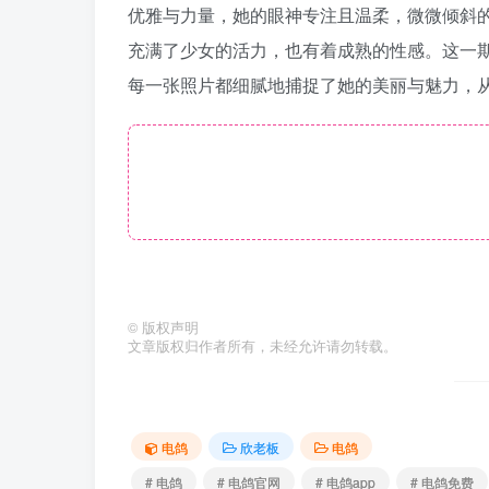
优雅与力量，她的眼神专注且温柔，微微倾斜
充满了少女的活力，也有着成熟的性感。这一
每一张照片都细腻地捕捉了她的美丽与魅力，
©
版权声明
文章版权归作者所有，未经允许请勿转载。
电鸽
欣老板
电鸽
# 电鸽
# 电鸽官网
# 电鸽app
# 电鸽免费