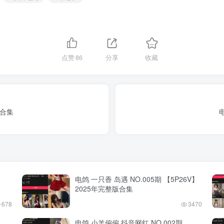
点赞
86
分享
收藏
版合集
电鸽 一只香 岛遇 NO.005期 【5P26V】
2025年完整版合集
678
3470
电鸽 小羊偏偏 抖音网红 NO.002期