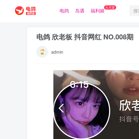
大尺度
电鸽
岛遇
福利姬
电鸽 欣老板 抖音网红 NO.008期
admin