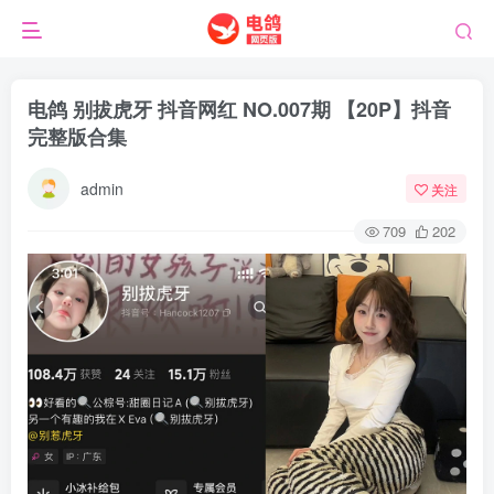
电鸽 别拔虎牙 抖音网红 NO.007期 【20P】抖音
完整版合集
admin
关注
709
202