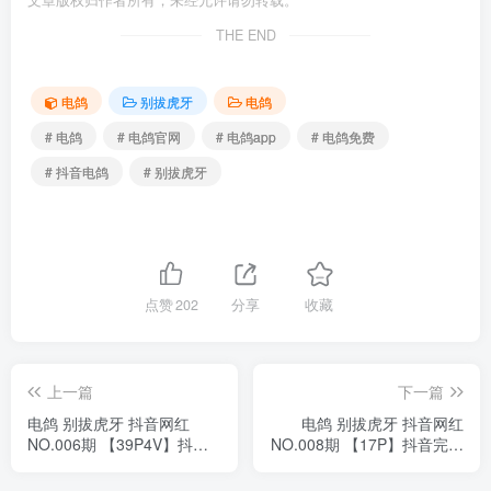
文章版权归作者所有，未经允许请勿转载。
THE END
电鸽
别拔虎牙
电鸽
# 电鸽
# 电鸽官网
# 电鸽app
# 电鸽免费
# 抖音电鸽
# 别拔虎牙
点赞
202
分享
收藏
上一篇
下一篇
电鸽 别拔虎牙 抖音网红
电鸽 别拔虎牙 抖音网红
NO.006期 【39P4V】抖音
NO.008期 【17P】抖音完整
完整版合集
版合集