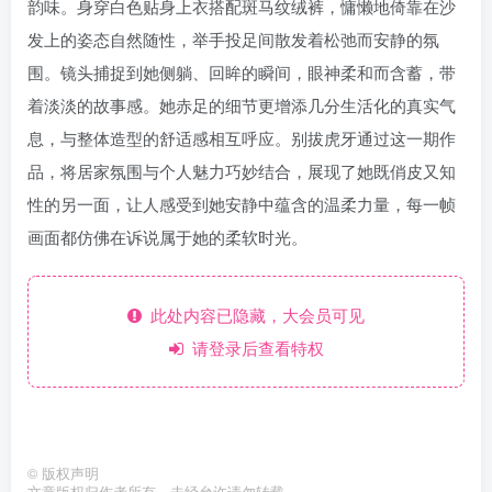
韵味。身穿白色贴身上衣搭配斑马纹绒裤，慵懒地倚靠在沙
发上的姿态自然随性，举手投足间散发着松弛而安静的氛
围。镜头捕捉到她侧躺、回眸的瞬间，眼神柔和而含蓄，带
着淡淡的故事感。她赤足的细节更增添几分生活化的真实气
息，与整体造型的舒适感相互呼应。别拔虎牙通过这一期作
品，将居家氛围与个人魅力巧妙结合，展现了她既俏皮又知
性的另一面，让人感受到她安静中蕴含的温柔力量，每一帧
画面都仿佛在诉说属于她的柔软时光。
此处内容已隐藏，大会员可见
请登录后查看特权
©
版权声明