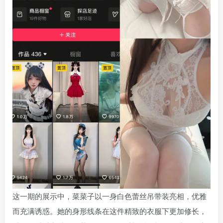
这一期的展示中，菜菜子以一身白色蕾丝吊带装亮相，优雅
而充满诱惑。她的身形线条在这件精致的衣服下更加修长，