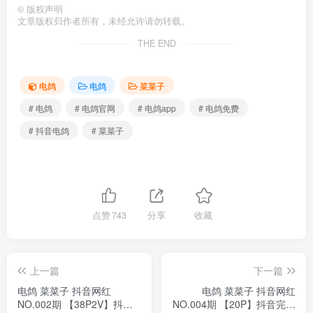
©
版权声明
文章版权归作者所有，未经允许请勿转载。
THE END
电鸽
电鸽
菜菜子
# 电鸽
# 电鸽官网
# 电鸽app
# 电鸽免费
# 抖音电鸽
# 菜菜子
点赞
743
分享
收藏
上一篇
下一篇
电鸽 菜菜子 抖音网红
电鸽 菜菜子 抖音网红
NO.002期 【38P2V】抖音
NO.004期 【20P】抖音完整