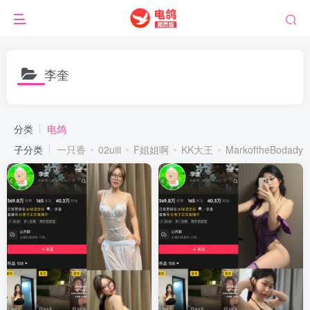
李奎
分类
电鸽
子分类
一只香
02uiii
F姐姐啊
KK大王
MarkoftheBodady