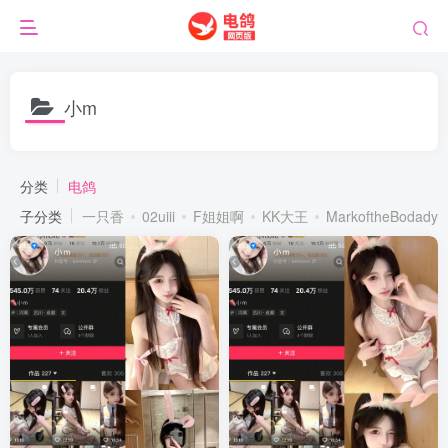
小m
分类
电鸽
子分类
一只香
02uiii
F姐姐啊
KK大王
MarkoftheBodady