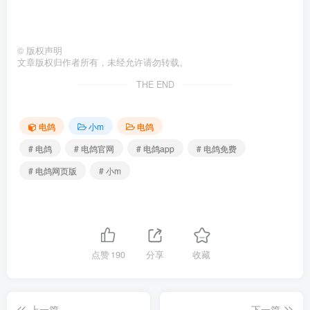
©
版权声明
文章版权归作者所有，未经允许请勿转载。
THE END
电鸽
小m
电鸽
# 电鸽
# 电鸽官网
# 电鸽app
# 电鸽免费
# 电鸽网页版
# 小m
点赞
190
分享
收藏
上一篇
下一篇