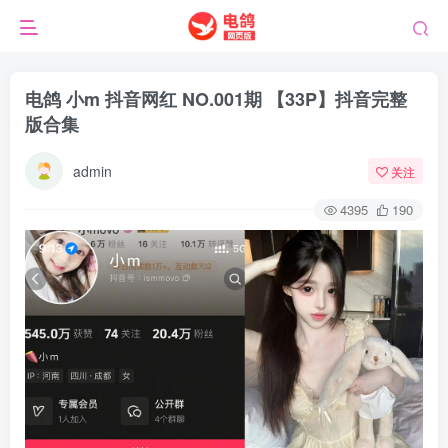
电鸽 小m 抖音网红 NO.001期 【33P】抖音完整
版合集
admin
关注
4395
190