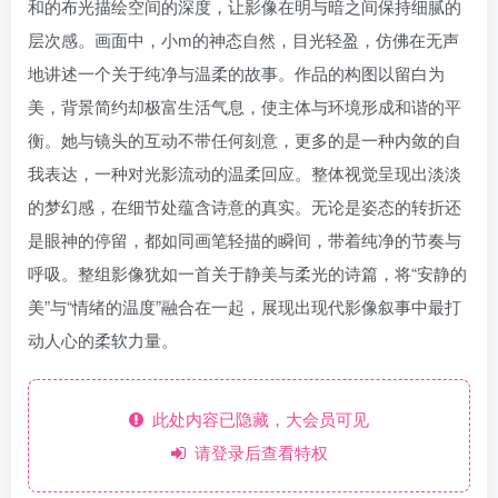
和的布光描绘空间的深度，让影像在明与暗之间保持细腻的
层次感。画面中，小m的神态自然，目光轻盈，仿佛在无声
地讲述一个关于纯净与温柔的故事。作品的构图以留白为
美，背景简约却极富生活气息，使主体与环境形成和谐的平
衡。她与镜头的互动不带任何刻意，更多的是一种内敛的自
我表达，一种对光影流动的温柔回应。整体视觉呈现出淡淡
的梦幻感，在细节处蕴含诗意的真实。无论是姿态的转折还
是眼神的停留，都如同画笔轻描的瞬间，带着纯净的节奏与
呼吸。整组影像犹如一首关于静美与柔光的诗篇，将“安静的
美”与“情绪的温度”融合在一起，展现出现代影像叙事中最打
动人心的柔软力量。
此处内容已隐藏，大会员可见
请登录后查看特权