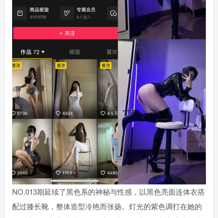
NO.013期延续了黑色系的神秘与性感，以黑色亮面连体衣搭
配过膝长靴，整体造型冷艳而张扬。灯光的紫色调打在她的