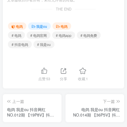
文章版权归作者所有，未经允许请勿转载。
THE END
电鸽
我是ou
电鸽
# 电鸽
# 电鸽官网
# 电鸽app
# 电鸽免费
# 抖音电鸽
# 我是ou
点赞
53
分享
收藏
1
上一篇
下一篇
电鸽 我是ou 抖音网红
电鸽 我是ou 抖音网红
NO.012期 【19P8V】抖音
NO.014期 【36P5V】抖音
完整版合集
完整版合集