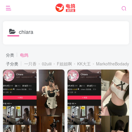
chiara
分类
电鸽
子分类
一只香
02uiii
F姐姐啊
KK大王
MarkoftheBodady