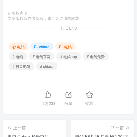
©
版权声明
文章版权归作者所有，未经允许请勿转载。
THE END
电鸽
chiara
电鸽
# 电鸽
# 电鸽官网
# 电鸽app
# 电鸽免费
# 抖音电鸽
# chiara
点赞
233
分享
收藏
上一篇
下一篇
电鸽 Chiara 秘语空间
电鸽 KK战神 岛遇 NO.001期