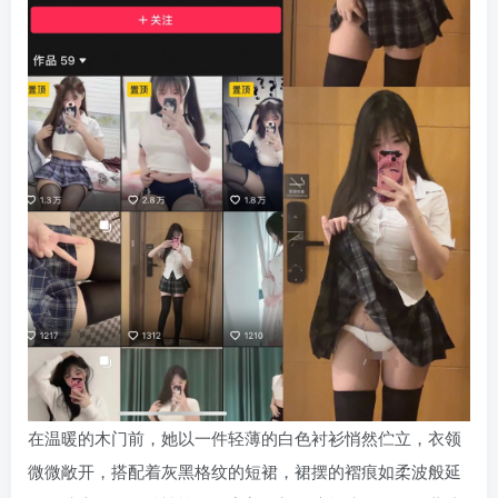
在温暖的木门前，她以一件轻薄的白色衬衫悄然伫立，衣领
微微敞开，搭配着灰黑格纹的短裙，裙摆的褶痕如柔波般延