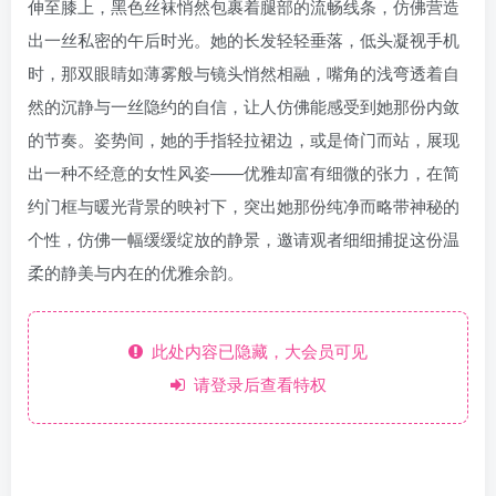
伸至膝上，黑色丝袜悄然包裹着腿部的流畅线条，仿佛营造
出一丝私密的午后时光。她的长发轻轻垂落，低头凝视手机
时，那双眼睛如薄雾般与镜头悄然相融，嘴角的浅弯透着自
然的沉静与一丝隐约的自信，让人仿佛能感受到她那份内敛
的节奏。姿势间，她的手指轻拉裙边，或是倚门而站，展现
出一种不经意的女性风姿——优雅却富有细微的张力，在简
约门框与暖光背景的映衬下，突出她那份纯净而略带神秘的
个性，仿佛一幅缓缓绽放的静景，邀请观者细细捕捉这份温
柔的静美与内在的优雅余韵。
此处内容已隐藏，大会员可见
请登录后查看特权