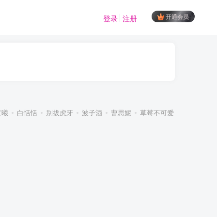
开通会员
登录
注册
艾曦
白恬恬
别拔虎牙
波子酒
曹思妮
草莓不可爱
超蓝布罗莉