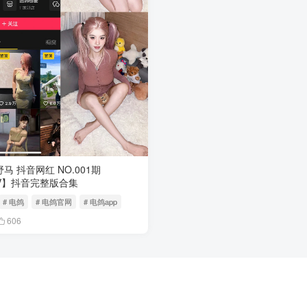
马 抖音网红 NO.001期
5V】抖音完整版合集
# 电鸽
# 电鸽官网
# 电鸽app
606