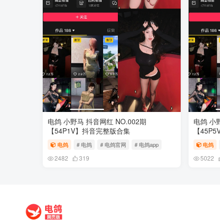
电鸽 小野马 抖音网红 NO.002期
电鸽 小野
【54P1V】抖音完整版合集
【45P
电鸽
# 电鸽
# 电鸽官网
# 电鸽app
电鸽
2482
319
5022