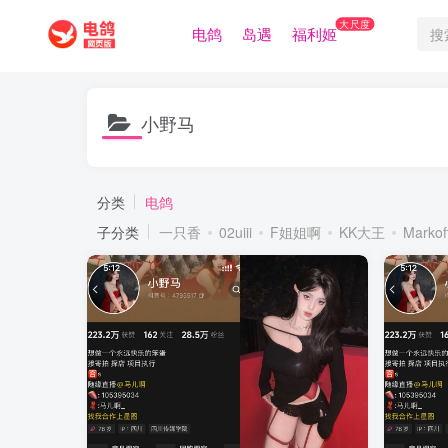
大尺度
电鸽
岛遇
福利姬
小野马
分类
电鸽
子分类
一只香
02uiii
F姐姐啊
KK大王
Markof