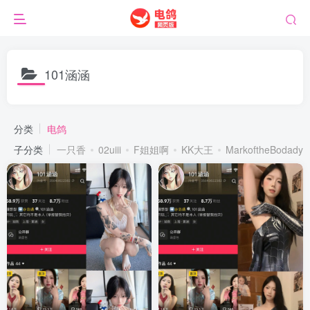
101涵涵
分类
电鸽
子分类
一只香
02uiii
F姐姐啊
KK大王
MarkoftheBodady