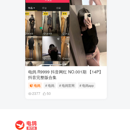
电鸽 R9999 抖音网红 NO.001期 【14P】
抖音完整版合集
电鸽
# 电鸽
# 电鸽官网
# 电鸽app
2377
50