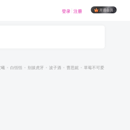
开通会员
登录
注册
艾曦
白恬恬
别拔虎牙
波子酒
曹思妮
草莓不可爱
超蓝布罗莉