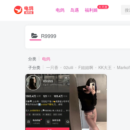
大尺度
电鸽
岛遇
福利姬
R9999
分类
电鸽
子分类
一只香
02uiii
F姐姐啊
KK大王
Markof