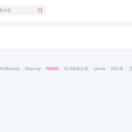
theBodady
Maymay
R9999
XLH健身女孩
yannis
阿拉蕾