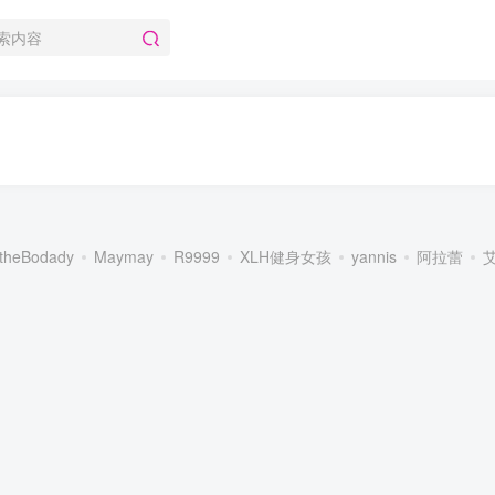
theBodady
Maymay
R9999
XLH健身女孩
yannis
阿拉蕾