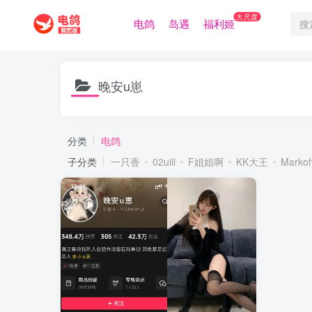
大尺度
电鸽
岛遇
福利姬
晚安u崽
分类
电鸽
子分类
一只香
02uiii
F姐姐啊
KK大王
Markof