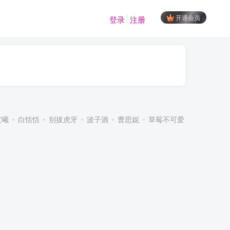
开通会员
登录
注册
艾曦
白恬恬
别拔虎牙
波子酒
曹思妮
草莓不可爱
超蓝布罗莉