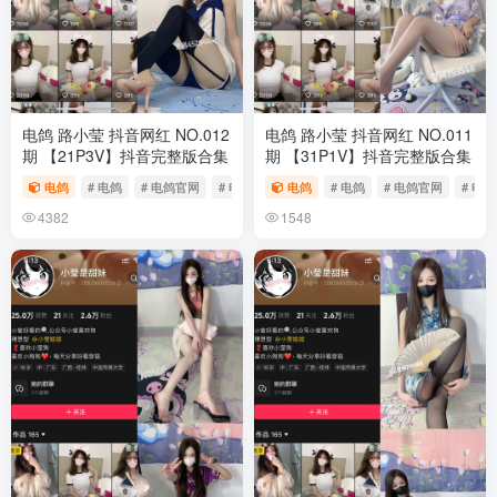
电鸽 路小莹 抖音网红 NO.012
电鸽 路小莹 抖音网红 NO.011
期 【21P3V】抖音完整版合集
期 【31P1V】抖音完整版合集
电鸽
# 电鸽
# 电鸽官网
# 电鸽app
电鸽
# 电鸽
# 电鸽官网
# 电鸽
4382
1548