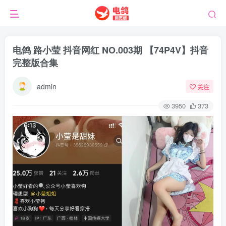
电鸽 路小莹 抖音网红 NO.003期 【74P4V】抖音
完整版合集
admin
关注
3950
373