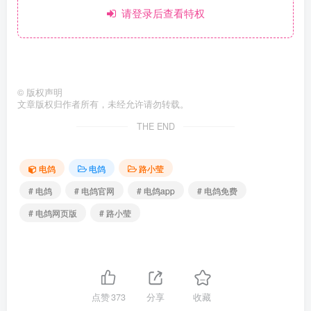
请登录后查看特权
©
版权声明
文章版权归作者所有，未经允许请勿转载。
THE END
电鸽
电鸽
路小莹
# 电鸽
# 电鸽官网
# 电鸽app
# 电鸽免费
# 电鸽网页版
# 路小莹
点赞
373
分享
收藏