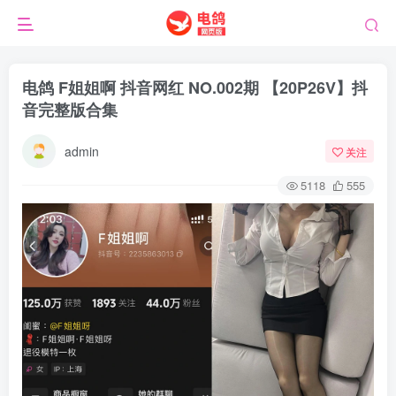
电鸽 F姐姐啊 抖音网红 NO.002期 【20P26V】抖
音完整版合集
admin
关注
5118
555