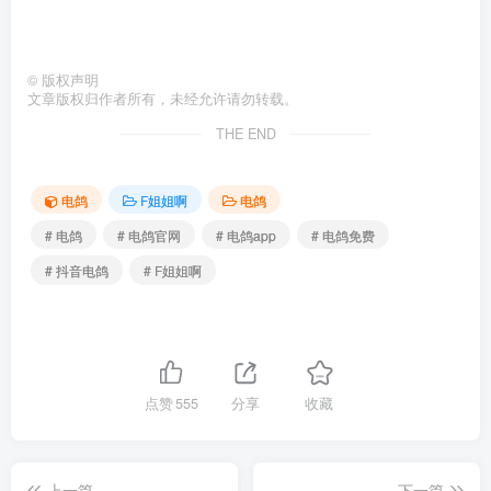
©
版权声明
文章版权归作者所有，未经允许请勿转载。
THE END
电鸽
F姐姐啊
电鸽
# 电鸽
# 电鸽官网
# 电鸽app
# 电鸽免费
# 抖音电鸽
# F姐姐啊
点赞
555
分享
收藏
上一篇
下一篇