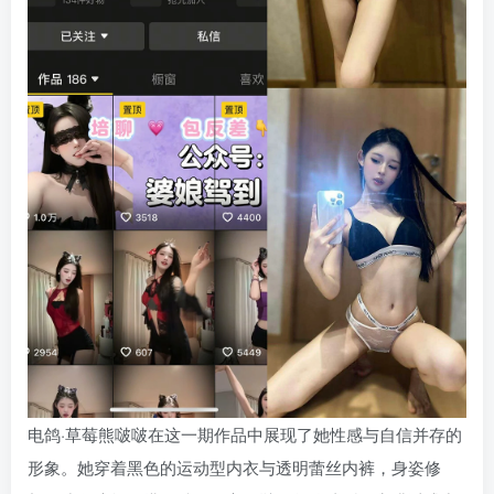
电鸽·草莓熊啵啵在这一期作品中展现了她性感与自信并存的
形象。她穿着黑色的运动型内衣与透明蕾丝内裤，身姿修