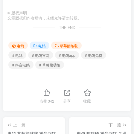
©
版权声明
文章版权归作者所有，未经允许请勿转载。
THE END
电鸽
电鸽
草莓熊啵啵
# 电鸽
# 电鸽官网
# 电鸽app
# 电鸽免费
# 抖音电鸽
# 草莓熊啵啵
点赞
342
分享
收藏
上一篇
下一篇
电鸽 草莓熊啵啵 抖音网红
电鸽 陈猪琦 抖音网红 岛遇