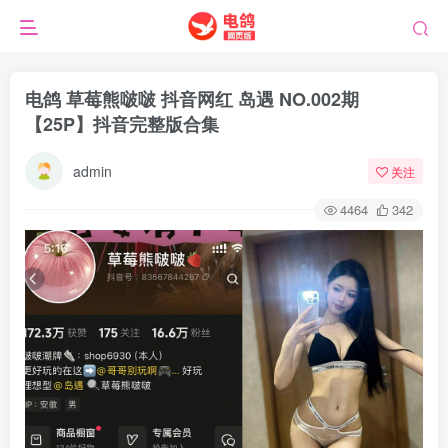
电鸽 草莓熊啵啵 抖音网红 岛遇 NO.002期
【25P】抖音完整版合集
admin
关注
4464
342