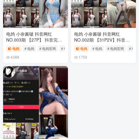
电鸽 小奈酱啵 抖音网红
电鸽 小奈酱啵 抖音网红
NO.003期 【27P】 抖音完整
NO.002期 【31P2V】抖音完
版合集
整版合集
电鸽
# 电鸽
# 电鸽官网
# 电鸽app
电鸽
# 电鸽
# 电鸽官网
# 电鸽
4388
1759