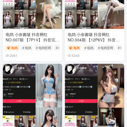
电鸽 小奈酱啵 抖音网红
电鸽 小奈酱啵 抖音网红
NO.007期 【7P1V】 抖音完整
NO.004期 【12P6V】 抖音完
版合集
整版合集
电鸽
# 电鸽
# 电鸽官网
# 电鸽app
电鸽
# 电鸽
# 电鸽官网
# 电鸽
2061
5345