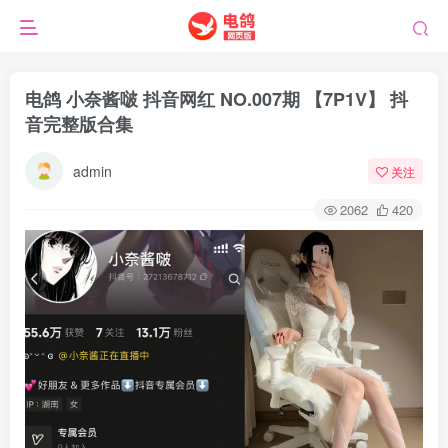
电鸽 小奈酱啵 抖音网红 NO.007期 【7P1V】 抖
音完整版合集
admin
关注
2062
420