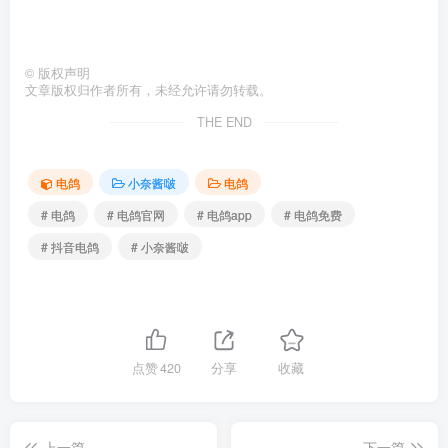
©
版权声明
文章版权归作者所有，未经允许请勿转载。
THE END
电鸽
小奈酱啵
电鸽
# 电鸽
# 电鸽官网
# 电鸽app
# 电鸽免费
# 抖音电鸽
# 小奈酱啵
点赞
420
分享
收藏
上一篇
下一篇