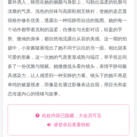
窗外洒入，映照在她的侧颜与身影上，勾勒出温柔的轮廓与
淡雅的气质。浅色的丝袜与高跟鞋相互映衬，使她的姿态显
得格外修长优美，透露出一种恬静而自信的氛围。她的每一
个动作都带着克制的温柔，仿佛在与光影对话，轻盈的手
势、微倾的身体，都自然地流露出从容的美感。这一期的拍
摄中，小奈酱啵展现出了她不同于以往的另一面。相比甜美
可爱的形象，这一次她的气质更显成熟与端庄，举手投足间
多了一份优雅与细腻。她微微低头看向镜头，表情平静却极
具感染力，让人感受到一种安静的力量。镜头下的她不再是
单纯的被凝视者，而像是在通过影像表达自我，用目光和姿
态传递内心的情绪与故事。
此处内容已隐藏，大会员可见
请登录后查看特权