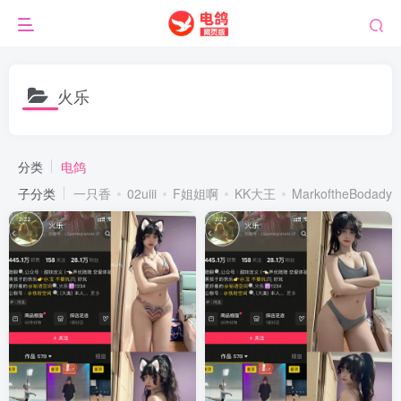
火乐
分类
电鸽
子分类
一只香
02uiii
F姐姐啊
KK大王
MarkoftheBodady