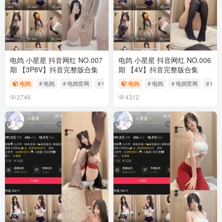
电鸽 小星星 抖音网红 NO.007
电鸽 小星星 抖音网红 NO.006
期 【3P8V】抖音完整版合集
期 【4V】抖音完整版合集
电鸽
# 电鸽
# 电鸽官网
# 电鸽app
电鸽
# 电鸽
# 电鸽官网
# 电鸽
2746
4312