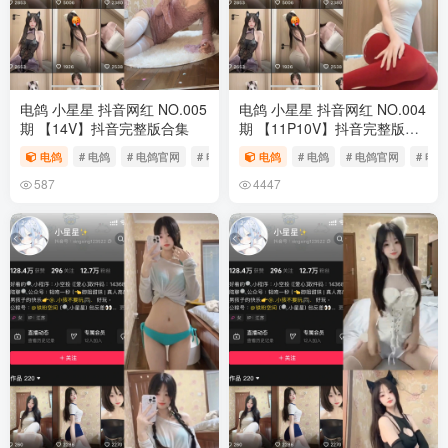
电鸽 小星星 抖音网红 NO.005
电鸽 小星星 抖音网红 NO.004
期 【14V】抖音完整版合集
期 【11P10V】抖音完整版合
集
电鸽
# 电鸽
# 电鸽官网
# 电鸽app
电鸽
# 电鸽
# 电鸽官网
# 电鸽
587
4447